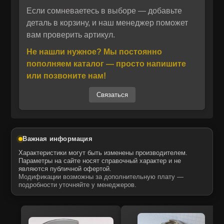
горнодобывающей промышленности и
Если сомневаетесь в выборе — добавьте
Отправить
сельского хозяйства.
деталь в корзину, и наш менеджер поможет
вам проверить артикул.
Изготовленные из высокопрочных сталей и
Отправить
Даю своё согласие на обработку персональных данных.
Политика конфиденциальности
подвергнутые специальной термической
Не нашли нужное? Мы постоянно
Даю своё согласие на обработку персональных данных.
обработке, толкатели клапанов MTK
Политика конфиденциальности
пополняем каталог — просто напишите
обладают увеличенным сроком службы и
или позвоните нам!
устойчивостью к износу. Конструкция деталей
Связаться
соответствует техническим требованиям
производителя, что гарантирует точное
позиционирование и надёжность при работе
в условиях повышенных нагрузок. Эти
Важная информация
запчасти — аналог оригинальных
Характеристики могут быть изменены производителем.
компонентов Caterpillar, обеспечивающий
Параметры на сайте носят справочный характер и не
являются публичной офертой.
оптимальное соотношение цены и
Модификации возможны за дополнительную плату —
эксплуатационных характеристик.
подробности уточняйте у менеджеров.
Запчасти MTK для спецтехники отличаются
высокой точностью изготовления и проходят
многоступенчатый контроль качества. Они