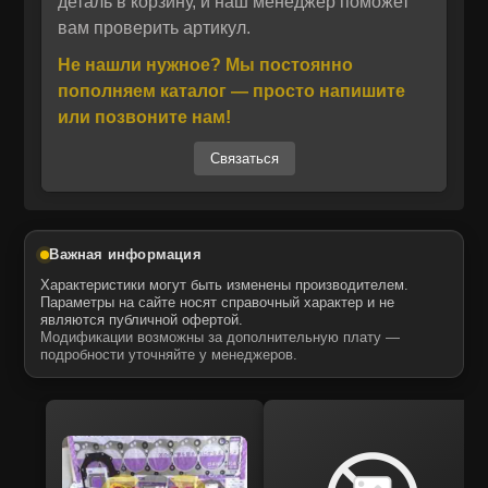
использоваться вместо оригинального:
деталь в корзину, и наш менеджер поможет
Отправить
вам проверить артикул.
106067‑6251, 1060676251, 106671‑6452,
Отправить
Даю своё согласие на обработку персональных данных.
1066716452, 1156033343, 115603‑3343.
Не нашли нужное? Мы постоянно
Политика конфиденциальности
Производитель – ZEXEL, известный
Даю своё согласие на обработку персональных данных.
пополняем каталог — просто напишите
Политика конфиденциальности
поставщик надёжных топливных систем.
или позвоните нам!
Запчасти поставляются компанией MTK,
Связаться
официальным дистрибьютором ITR USCO в
России. Продукция MTK полностью
соответствует OEM‑стандартам, гарантирует
совместимость с оригинальными агрегатами,
Важная информация
обладает оптимальным соотношением цены
Характеристики могут быть изменены производителем.
и ресурса, а также доступна со складской
Параметры на сайте носят справочный характер и не
являются публичной офертой.
доставкой и гарантией качества.
Модификации возможны за дополнительную плату —
подробности уточняйте у менеджеров.