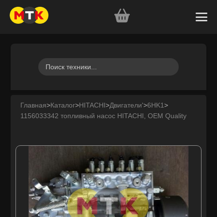
Главная
>
Каталог
>
HITACHI
>
Двигатели'
>
6HK1
>
1156033342 топливный насос HITACHI, OEM Quality