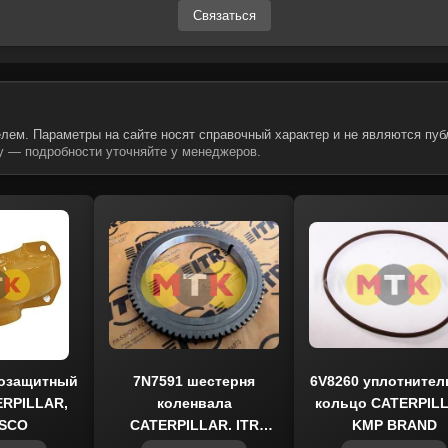
Связаться
лем. Параметры на сайте носят справочный характер и не являются пуб
 — подробности уточняйте у менеджеров.
лозащитный
7N7591 шестерня
6V8260 уплотнител
ERPILLAR,
коленвала
кольцо CATERPIL
USCO
CATERPILLAR, ITR
KMP BRAND
USCO