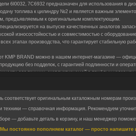
ели 6I0032, 7C6932 предназначен для использования в д
жем разобраться и предложим лучшее решение для
подачу топлива к цилиндру №2 и является важным элемент
ям, предъявляемым к оригинальным комплектующим.
ециализируется на выпуске качественных аналогов запасн
ысокой износостойкостью и совместимостью с оборудовани
 всех этапах производства, что гарантирует стабильную раб
2 от KMP BRAND можно в нашем интернет-магазине — офиц
родукцию без подделок, с гарантией подлинности и опера
ности для техники, эксплуатируемой в тяжёлых условиях с
ль соответствует оригинальным каталожным номерам произ
и техники — справочная информация. Рекомендуем уточнит
Отправить
Отправить
боре — добавьте деталь в корзину, и наш менеджер поможет
огласие на обработку персональных данных.
Политика конфиденциальности
огласие на обработку персональных данных.
Политика конфиденциальности
Мы постоянно пополняем каталог — просто напишите 