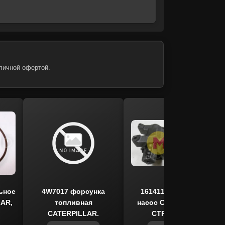
личной офертой.
ьное
4W7017 форсунка
1614113 масляный
LAR,
топливная
насос CATERPILLAR,
CATERPILLAR,
CTP COSTEX