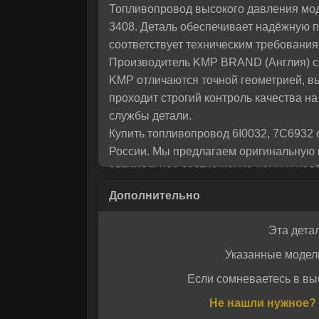
Топливопровод высокого давления мод
помо
3408. Деталь обеспечивает надёжную 
соответствует техническим требовани
Производитель KMP BRAND (Англия) сп
KMP отличаются точной геометрией, в
проходит строгий контроль качества на
службы детали.
Купить топливопровод 6I0032, 7C693
России. Мы предлагаем оригинальную п
оптимальное соотношение цены и надёж
коммунальных работ.
Эта дета
Указанные модел
Если сомневаетесь в вы
Даю своё с
Даю своё с
Не нашли нужное? 