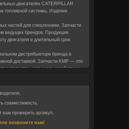
изельных двигателях CATERPILLAR
 вас!
ом топливной системы. Изделие
ых частей для спецтехники. Запчасти
ем ведущих брендов. Продукция
оту двигателя и длительный срок
иальном дистрибьюторе бренда в
тивной доставкой. Запчасти KMP — это
троительства, сельского хозяйства и
водителя.
ь совместимость.
 вам проверить артикул.
или позвоните нам!