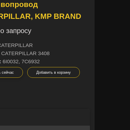
ивопровод
RPILLAR, KMP BRAND
о запросу
CATERPILLAR
CATERPILLAR 3408
:
6I0032, 7C6932
ь сейчас
Добавить в корзину
×
×
не уверены в
ы с радостью