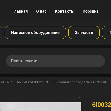
Главная
О нас
Контакты
Корзина
Навесное оборудование
Запчасти
П
CATERPILLAR 3408
>
6I0032, 7C6932 топливопровод CATERPILLAR,
6I003