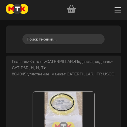
Главная
>
Каталог
>
CATERPILLAR
>
Подвеска, ходовая
>
CAT D6R, H, N, T
>
8G4945 уплотнение, манжет CATERPILLAR, ITR USCO