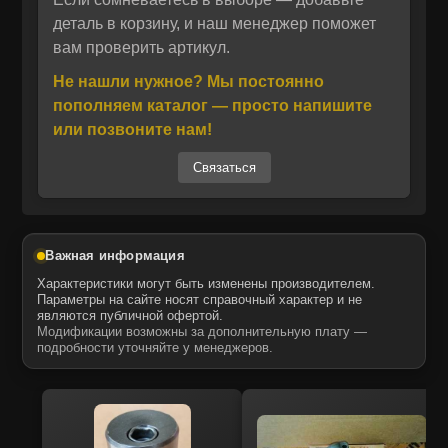
итальянский бренд, специализирующийся на
деталь в корзину, и наш менеджер поможет
Отправить
вам проверить артикул.
выпуске высококачественных аналогов
Отправить
Даю своё согласие на обработку персональных данных.
запасных частей для спецтехники.
Политика конфиденциальности
Не нашли нужное? Мы постоянно
Даю своё согласие на обработку персональных данных.
Компоненты ITR USCO полностью
пополняем каталог — просто напишите
Политика конфиденциальности
соответствуют техническим характеристикам
или позвоните нам!
оригинальных узлов и обеспечивают
Связаться
стабильную работу механизмов. Все изделия
проходят строгий контроль качества и
изготавливаются из износостойких
материалов, устойчивых к экстремальным
Важная информация
условиям эксплуатации.
Характеристики могут быть изменены производителем.
Параметры на сайте носят справочный характер и не
являются публичной офертой.
Модификации возможны за дополнительную плату —
Мы являемся официальным
подробности уточняйте у менеджеров.
дистрибьютором ITR USCO в России.
Приобретая данную манжету в нашем
интернет-магазине, вы получаете