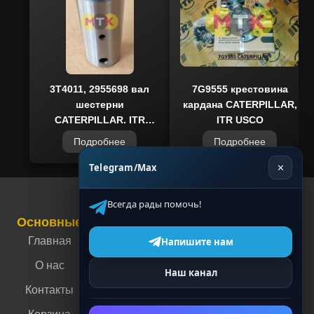
оригинальную запчасть, подтвержденную
сертификатами, с гарантией совместимости
с техникой Caterpillar. Наши клиенты
получают оперативную доставку и
возможность подбора комплектующих для
строительных, дорожных и землеройных
3T4011, 2955698 вал
7G9555 крестовина
шестерни
кардана CATERPILLAR,
машин.
CATERPILLAR, ITR
ITR USCO
USCO
Подробнее
Подробнее
Telegram/Max
✕
Всегда рады помочь!
Основные
Связаться с нами
Контакты
Главная
г. Москва, ул.
Напишите нам
Энергетическая,
О нас
Наш канал
4
Контакты
г. Пермь, ул.