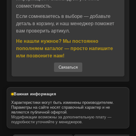
эксплуатации в тяжелых условиях
совместимость.
строительных и дорожных работ.
Если сомневаетесь в выборе — добавьте
Отправить
Уплотнение изготавливается из
деталь в корзину, и наш менеджер поможет
Отправить
Даю своё согласие на обработку персональных данных.
вам проверить артикул.
высококачественных материалов,
Политика конфиденциальности
Даю своё согласие на обработку персональных данных.
устойчивых к перепадам температур,
Не нашли нужное? Мы постоянно
Политика конфиденциальности
вибрациям и агрессивным внешним
пополняем каталог — просто напишите
факторам. Благодаря точной геометрии и
или позвоните нам!
соответствию техническим характеристикам
Связаться
оригинала, детали легко монтируются и
обеспечивают длительный срок службы.
Продукция бренда CTP COSTEX — это
проверенные аналоги, которые
Важная информация
обеспечивают стабильную работу техники
Характеристики могут быть изменены производителем.
без ущерба для эффективности.
Параметры на сайте носят справочный характер и не
являются публичной офертой.
Модификации возможны за дополнительную плату —
Запчасти MTK поставляются под торговой
подробности уточняйте у менеджеров.
маркой CTP COSTEX — одним из ведущих