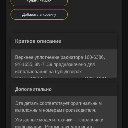
Купить сейчас
Добавить в корзину
Остались вопросы? Напишите
×
Корзина
×
нам!
Краткое описание
Мы понимаем, как важно принять правильное решение. Если
Рассчитать лизинг:
вы не уверены в своем выборе или у вас возникли вопросы —
Верхнее уплотнение радиатора 160-6386,
напишите нам, и мы с радостью поможем разобраться и
9Y-1655, 8N-7139 предназначено для
предложим лучшее решение для вас!
использования на бульдозерах
CATERPILLAR, включая модели D8N, D9N и
другую совместимую технику. Запчасти MTK
обеспечивают надежную герметизацию
охладительных систем, предотвращая утечки
Эта деталь соответствует оригинальным
охлаждающей жидкости и перегрев
каталожным номерам производителя.
двигателя. Изделия аналогичны
Указанные модели техники — справочная
оригинальным компонентам и подходят для
информация. Рекомендуем уточнить