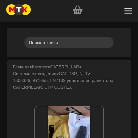
Главная
>
Каталог
>
CATERPILLAR
>
Система охлаждения
>
CAT D8R, N, T
>
1606386, 9Y1655, 8N7139 уплотнение радиатора
CATERPILLAR, CTP COSTEX