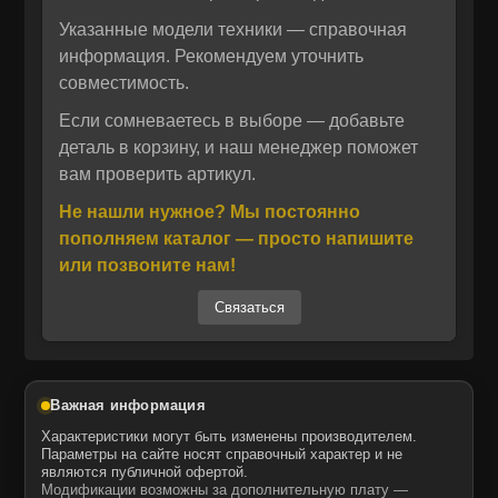
706-88-00152, 706-88-00110, 706-88-00111,
Указанные модели техники — справочная
706-88-00112.
информация. Рекомендуем уточнить
Изготовленная по технологии OEM (Original
совместимость.
Отправить
Equipment Manufacturer), деталь
соответствует оригинальным техническим
Если сомневаетесь в выборе — добавьте
Отправить
Даю своё согласие на обработку персональных данных.
Политика конфиденциальности
требованиям KOMATSU. Это гарантирует
деталь в корзину, и наш менеджер поможет
Даю своё согласие на обработку персональных данных.
вам проверить артикул.
точное соответствие геометрии, материалов
Политика конфиденциальности
и эксплуатационных характеристик. Запчасти
Не нашли нужное? Мы постоянно
MTK, произведенные по лицензии или по
пополняем каталог — просто напишите
чертежам OEM, обеспечивают аналогичную
или позвоните нам!
надежность и долговечность по сравнению с
Связаться
оригиналом.
Вал гидромотора 706-88-40660 — это
качественный аналог оригинальной детали,
подходящий для техники японского и других
Важная информация
брендов. Продукция MTK отличается
Характеристики могут быть изменены производителем.
точностью изготовления, высокой
Параметры на сайте носят справочный характер и не
являются публичной офертой.
износостойкостью и совместимостью с
Модификации возможны за дополнительную плату —