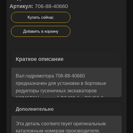
Артикул:
706-88-40660
Купить сейчас
Добавить в корзину
Остались вопросы? Напишите
×
Корзина
×
нам!
Краткое описание
Мы понимаем, как важно принять правильное решение. Если
Рассчитать лизинг:
вы не уверены в своем выборе или у вас возникли вопросы —
напишите нам, и мы с радостью поможем разобраться и
Вал гидромотора 706-88-40660
предложим лучшее решение для вас!
предназначен для установки в бортовые
редукторы гусеничных экскаваторов
KOMATSU моделей PC400-6 и PC450-6.
Запчасть обеспечивает надежную передачу
крутящего момента и стабильную работу
гидравлической системы. Совместим также с
Эта деталь соответствует оригинальным
гидромоторами 706-88-00150, 706-88-00151,
каталожным номерам производителя.