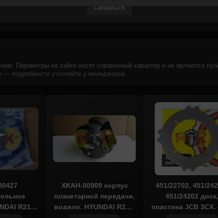
Связаться
лем. Параметры на сайте носят справочный характер и не являются пуб
 — подробности уточняйте у менеджеров.
00427
XKAH-00909 корпус
451/22702, 451/242
тельное
планетарной передачи,
451/24202 диск
NDAI R210,
водило, HYUNDAI R210,
пластина JCB 3CX, 
OR
TOKOR