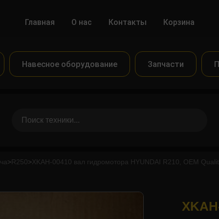
Главная
О нас
Контакты
Корзина
Навесное оборудование
Запчасти
П
ча
>
R250
>
XKAH-00410 вал гидромотора HYUNDAI R210, OEM Qualit
XKAH-