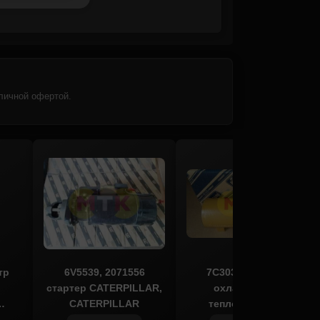
личной офертой.
тр
6V5539, 2071556
7C3039, 1330125
стартер CATERPILLAR,
охладитель -
CATERPILLAR
теплообменник
CATERPILLAR, KMP