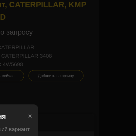
т, CATERPILLAR, KMP
D
о запросу
CATERPILLAR
CATERPILLAR 3408
:
4W5698
ь сейчас
Добавить в корзину
×
ня
×
ший вариант