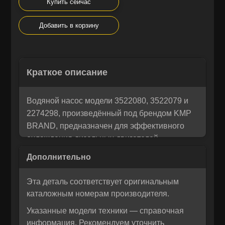
Купить сейчас
Добавить в корзину
Остались вопросы? Напишите
×
Корзина
×
нам!
Краткое описание
Мы понимаем, как важно принять правильное решение. Если
Рассчитать лизинг:
вы не уверены в своем выборе или у вас возникли вопросы —
Водяной насос модели 3522080, 3522079 и
напишите нам, и мы с радостью поможем разобраться и
2274298, произведённый под брендом KMP
предложим лучшее решение для вас!
BRAND, предназначен для эффективного
охлаждения дизельных двигателей
CATERPILLAR серий 3126, C7 и C9. Данные
помпы обеспечивают стабильную
циркуляцию охлаждающей жидкости, что
Эта деталь соответствует оригинальным
критически важно для бесперебойной
каталожным номерам производителя.
работы промышленного оборудования и
Указанные модели техники — справочная
строительной техники. Запчасти MTK
информация. Рекомендуем уточнить