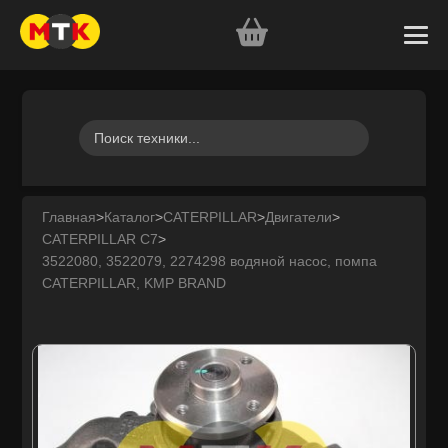
Главная
>
Каталог
>
CATERPILLAR
>
Двигатели
>
CATERPILLAR C7
>
3522080, 3522079, 2274298 водяной насос, помпа
CATERPILLAR, KMP BRAND