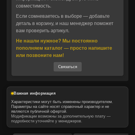
поставляются в комплекте с аналогами KMP
совместимость.
BRAND, гарантируя полную совместимость и
надёжность при эксплуатации.
Если сомневаетесь в выборе — добавьте
Отправить
деталь в корзину, и наш менеджер поможет
Отправить
Даю своё согласие на обработку персональных данных.
вам проверить артикул.
Политика конфиденциальности
Даю своё согласие на обработку персональных данных.
Производство осуществляется в
Не нашли нужное? Мы постоянно
Политика конфиденциальности
Великобритании по строгим стандартам
пополняем каталог — просто напишите
качества. KMP BRAND известен как один из
или позвоните нам!
ведущих поставщиков неоригинальных
Связаться
запасных частей для двигателей,
сочетающий точность изготовления и
высокую износостойкость комплектующих.
Запчасти MTK, поставляемые под этим
Важная информация
брендом, проходят многоступенчатый
Характеристики могут быть изменены производителем.
контроль, что делает их аналогом
Параметры на сайте носят справочный характер и не
являются публичной офертой.
оригинальных деталей по соотношению
Модификации возможны за дополнительную плату —
цены и ресурса. Конструкция водяного
подробности уточняйте у менеджеров.
насоса обеспечивает минимальные потери