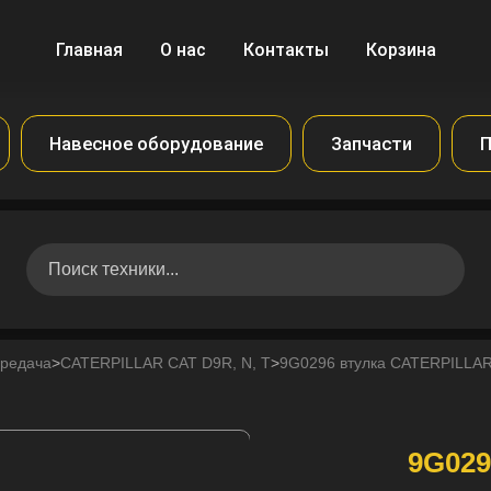
Главная
О нас
Контакты
Корзина
Навесное оборудование
Запчасти
П
ередача
>
CATERPILLAR CAT D9R, N, T
>
9G0296 втулка CATERPILLA
9G029