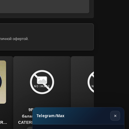
личной офертой.
9P6912 палец
1077088 подшипник
Telegram/Max
✕
балансирной балки
ступицы CATERPILLAR,
TR
CATERPILLAR D9R, N, T,
CATERPILLAR