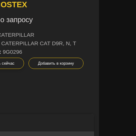
COSTEX
о запросу
CATERPILLAR
CATERPILLAR CAT D9R, N, T
:
9G0296
ь сейчас
Добавить в корзину
×
×
не уверены в
ы с радостью