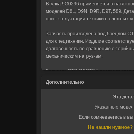
Втулка 9G0296 применяется в натяжно
помо
моделей D8L, D9N, D9R, D9T, 589. Дет
при эксплуатации техники в сложных у
Запчасть произведена под брендом C
для спецтехники. Изделие соответств
долговечность по сравнению с серийны
механическим нагрузкам.
Запчасти CTP COSTEX поставляются в 
интернет-магазине, вы получаете каче
быструю доставку по всей России. Все
узлов без риска подделки.
Эта дета
Указанные модел
Если сомневаетесь в вы
Даю своё с
Даю своё с
Не нашли нужное? 