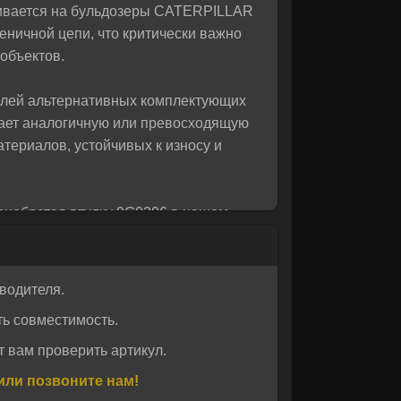
ливается на бульдозеры CATERPILLAR
 вас!
еничной цепи, что критически важно
объектов.
елей альтернативных комплектующих
вает аналогичную или превосходящую
териалов, устойчивых к износу и
риобретая втулку 9G0296 в нашем
шение цены и ресурса, а также
и обеспечивают стабильную работу
водителя.
ь совместимость.
 вам проверить артикул.
или позвоните нам!