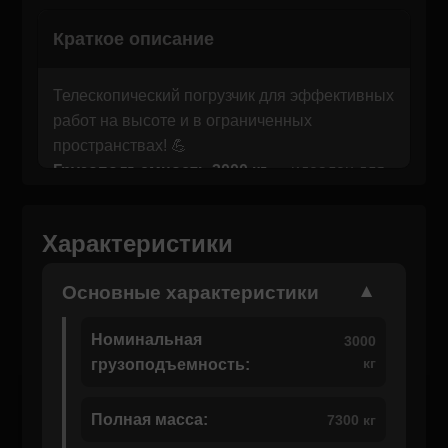
Краткое описание
Телескопический погрузчик для эффективных
работ на высоте и в ограниченных
пространствах! 💪
Грузоподъемность 3000 кг
— идеален для
складских и строительных работ. 🏗️
Максимальная высота подъема 5600 мм
Характеристики
— для работы на высоте и в сложных
условиях. ⬆️
Основные характеристики
Двигатель Perkins 36.3/44.7 кВт
— высокая
мощность для быстрого выполнения задач.
Номинальная
3000
🚜
кг
грузоподъемность:
Гидростатический привод
— легкость в
управлении и надежность в любых условиях.
Полная масса:
7300 кг
⚙️
Угол поворота рулевого колеса 40°
—