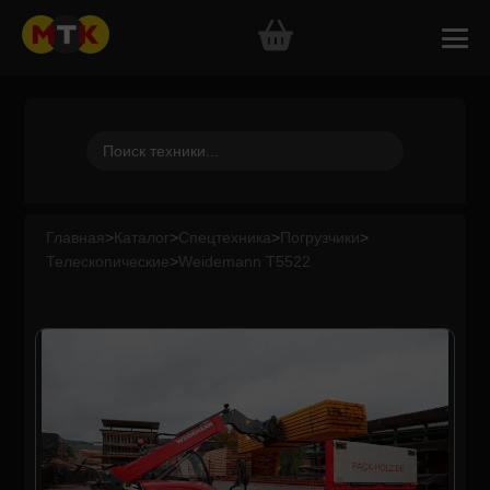
Главная
>
Каталог
>
Спецтехника
>
Погрузчики
>
Телескопические
>
Weidemann T5522