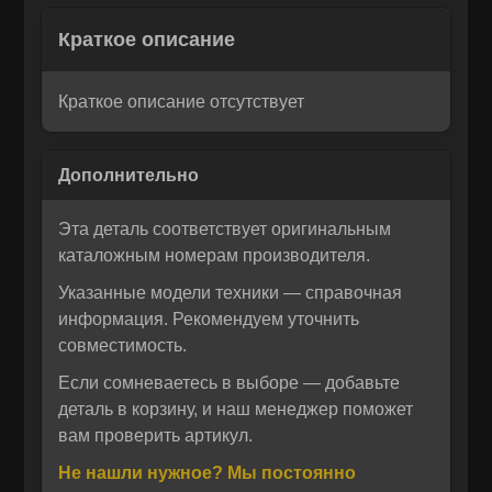
Остались вопросы? Напишите
Краткое описание
×
Корзина
×
нам!
Краткое описание отсутствует
Мы понимаем, как важно принять правильное решение. Если
Рассчитать лизинг:
вы не уверены в своем выборе или у вас возникли вопросы —
напишите нам, и мы с радостью поможем разобраться и
предложим лучшее решение для вас!
Эта деталь соответствует оригинальным
каталожным номерам производителя.
Указанные модели техники — справочная
информация. Рекомендуем уточнить
совместимость.
Если сомневаетесь в выборе — добавьте
деталь в корзину, и наш менеджер поможет
вам проверить артикул.
Отправить
Не нашли нужное? Мы постоянно