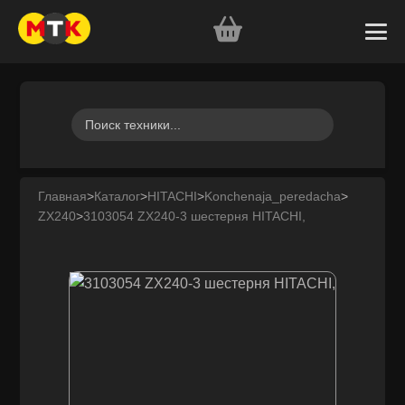
Главная
>
Каталог
>
HITACHI
>
Konchenaja_peredacha
>
ZX240
>
3103054 ZX240-3 шестерня HITACHI,