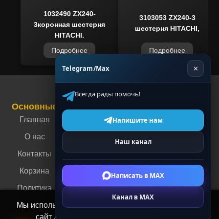
1032490 ZX240-
3103053 ZX240-3
3коронная шестерня
шестерня HITACHI,
HITACHI,
Подробнее
Подробнее
Telegram/Max
✕
Всегда рады помочь!
Основные
Связаться с нами
Контакты
Главная
г. Москва, ул.
Напишите нам
Энергетическая,
О нас
Наш канал
4
Контакты
г. Пермь, ул.
Корзина
Мильчакова, 35А
Написать в MAX
Политика
+7 (910) 088-70-
Канал в MAX
30
Мы используем cookies и аналитику, чтобы сделать
сайт лучше и удобнее для вас.
Политика